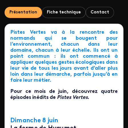
Présentation
Fiche technique
Contact
Pistes Vertes va à la rencontre des
normands qui se bougent pour
l’environnement, chacun dans leur
domaine, chacun à leur échelle. Ils ont un
point commun : ils ont commencé à
appliquer quelques gestes écologiques dans
leur vie de tous les jours avant d’aller plus
loin dans leur démarche, parfois jusqu’à en
faire leur métier.
Pour ce mois de juin, découvrez quatre
épisodes inédits de
Pistes Vertes
.
Dimanche 8 juin