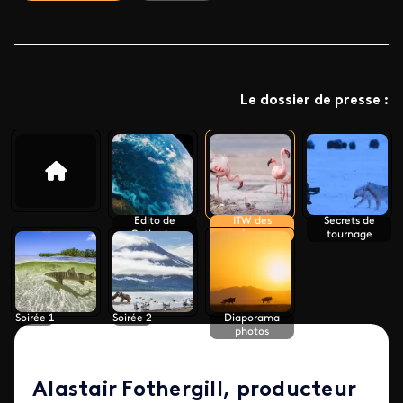
Le dossier de presse :
Edito de
ITW des
Secrets de
Catherine
producteurs
tournage
Alvaresse
Soirée 1
Soirée 2
Diaporama
photos
Alastair Fothergill, producteur