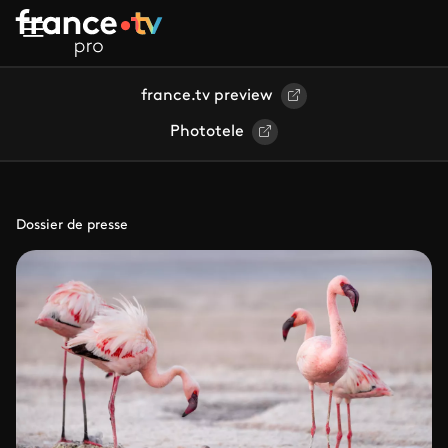
Aller au contenu principal
france.tv preview
Phototele
Dossier de presse