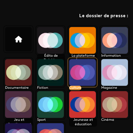
Le dossier de presse :
Édito de
La plateforme
Information
Delphine
france.tv
Ernotte Cunci
Documentaire
Fiction
Culture
Magazine
Jeu et
Sport
Jeunesse et
Cinéma
divertissement
éducation