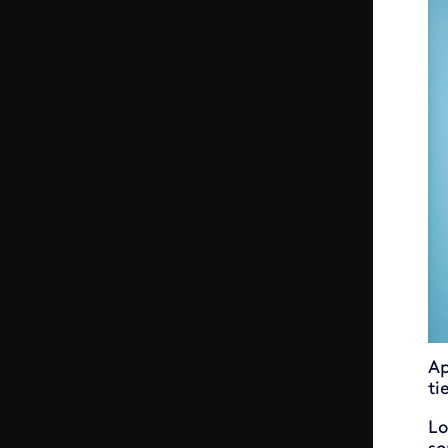
Ap
ti
Lo