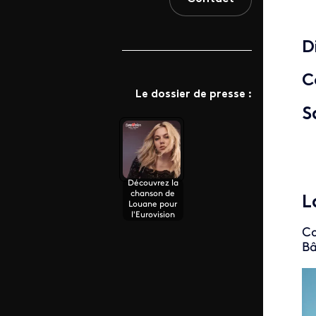
D
C
Le dossier de presse :
S
Découvrez la
chanson de
L
Louane pour
l'Eurovision
C
Bâ