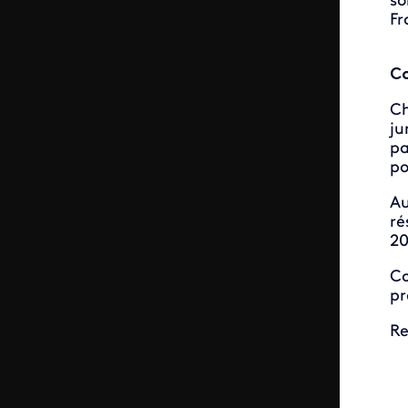
so
Fr
Co
Ch
ju
pa
po
Au
ré
20
Co
pr
Re