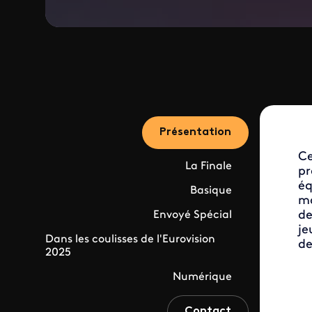
Présentation
Ce
La Finale
pr
éq
Basique
mo
de
Envoyé Spécial
je
Dans les coulisses de l'Eurovision
de
2025
Numérique
Contact