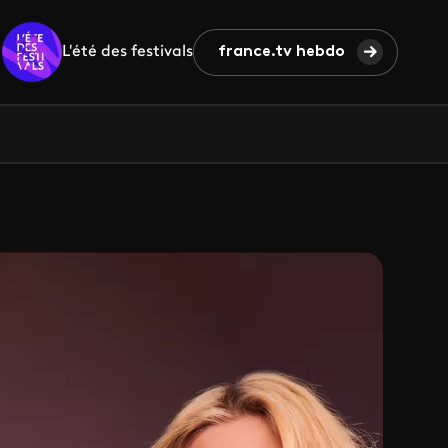
L'été des festivals
france.tv hebdo