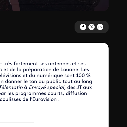
Partagez 'Eurovision 2025' sur
Partagez 'Eurovision 2025
Partagez 'Eurovision
 très fortement ses antennes et ses
 et de la préparation de Louane. Les
élévisions et du numérique sont 100 %
n donner le ton au public tout au long
Télématin
à
Envoyé spécial,
des JT aux
ar les programmes courts, diffusion
oulisses de l’Eurovision !