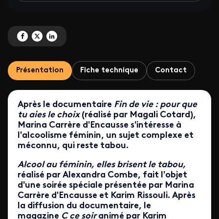
Partagez 'L'alcool au féminin, elles brisent le tabou' sur Facebook
Partagez 'L'alcool au féminin, elles brisent le tabou' sur X
Partagez 'L'alcool au féminin, elles brisent le tabou' sur LinkedIn
Présentation
Fiche technique
Contact
Après le documentaire
Fin de vie : pour que
tu aies le choix
(réalisé par Magali Cotard),
Marina Carrère d'Encausse s'intéresse à
l'alcoolisme féminin, un sujet complexe et
méconnu, qui reste tabou.
Alcool au féminin, elles brisent le tabou,
réalisé par Alexandra Combe,
fait l'objet
d'une soirée spéciale présentée par Marina
Carrère d'Encausse et Karim Rissouli. Après
la diffusion du documentaire, le
magazine
C ce soir
animé par Karim