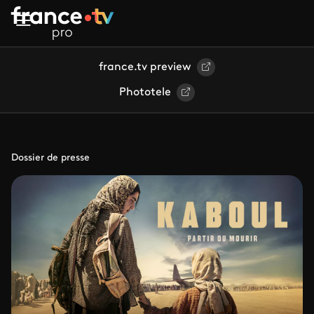
Aller au contenu principal
france.tv preview
Phototele
Dossier de presse