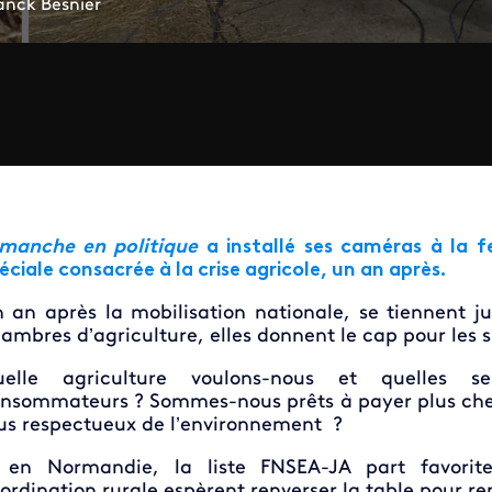
anck Besnier
manche en politique
a installé ses caméras à la 
éciale consacrée à la crise agricole, un an après.
 an après la mobilisation nationale, se tiennent ju
ambres d’agriculture, elles donnent le cap pour les 
uelle agriculture voulons-nous et quelles s
nsommateurs ? Sommes-nous prêts à payer plus cher
us respectueux de l’environnement ?
 en Normandie, la liste FNSEA-JA part favorit
ordination rurale espèrent renverser la table pour re