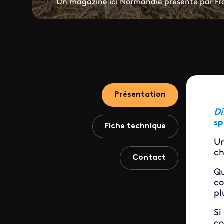
Un magazine ici Normandie présenté par Fr
Présentation
Di
sp
Fiche technique
Un
ch
Contact
Q
co
pl
Si
co