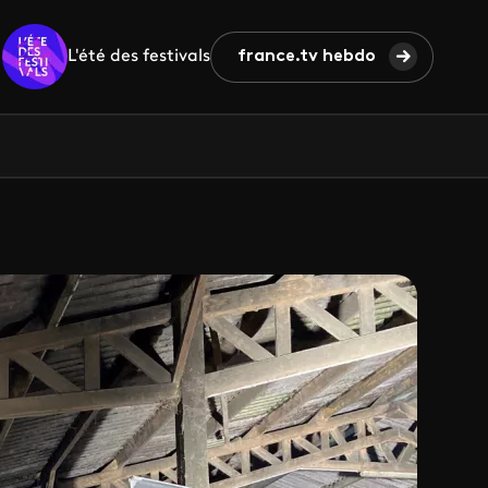
L'été des festivals
france.tv hebdo