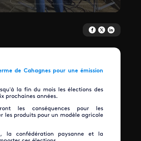
Partagez 'Emission spéciale <b
Partagez 'Emission spécia
Partagez 'Emission 
ferme de Cahagnes pour une émission
squ’à la fin du mois les élections des
six prochaines années.
eront les conséquences pour les
 les produits pour un modèle agricole
e, la confédération paysanne et la
mporter ces élections.