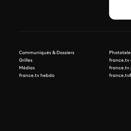
Communiqués & Dossiers
Phototele
Grilles
france.tv
Médias
france.tv
france.tv hebdo
france.tv