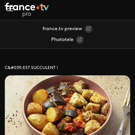
Aller au contenu principal
france.tv preview
Phototele
C&#039;EST SUCCULENT !