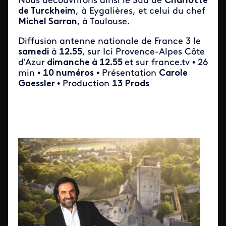
Nous découvrirons ainsi le Sud de
Charlotte
de Turckheim
, à Eygalières, et celui du chef
Michel Sarran
,
à Toulouse.
Diffusion antenne nationale de France 3 le
samedi
à
12.55
,
sur Ici Provence-Alpes Côte
d'Azur
dimanche à 12.55
et sur france.tv • 26
min •
10 numéros
• Présentation
Carole
Gaessler
• Production
13 Prods