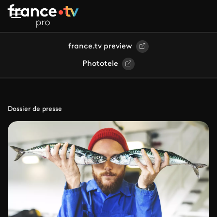
Aller au contenu principal
france.tv preview
Phototele
Dossier de presse