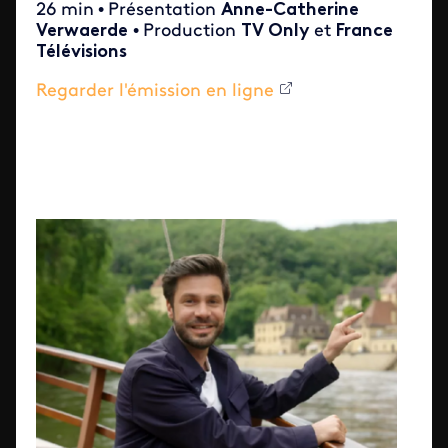
26 min
•
Présentation
Anne-Catherine
Verwaerde
•
Production
TV Only
et
France
Télévisions
Regarder l'émission en ligne