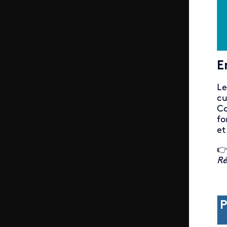
E
Le
cu
Co
fo
et

Ré
P