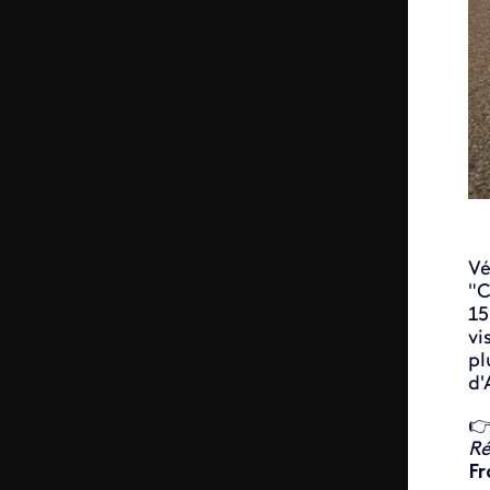
Vé
"C
15
vi
pl
d'

Ré
Fr