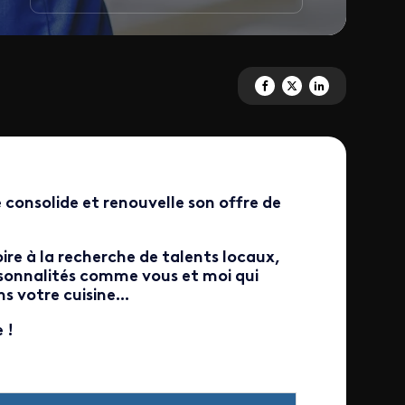
Partagez 'Magazines' sur Face
Partagez 'Magazines' sur
Partagez 'Magazines
 consolide et renouvelle son offre de
oire à la recherche de talents locaux,
sonnalités comme vous et moi qui
s votre cuisine...
 !