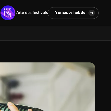
L'été des festivals
france.tv hebdo