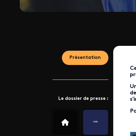
Présentation
Ce
pr
Un
de
Le dossier de presse :
s'
Pa