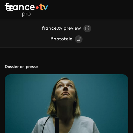
Aller au contenu principal
france.tv preview
Phototele
Dossier de presse