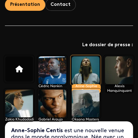
Présentation
Contact
Le dossier de presse :
Cédric Nankin
Anne-Sophie
Alexis
Centis
Hanquinquant
Zakia Khudadadi
Gabriel Araujo
Oksana Masters
Anne-Sophie Centis
est une nouvelle venue
dans le monde paralympique. Née avec un