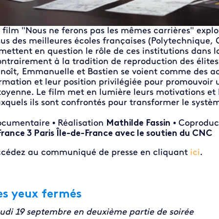
 film "Nous ne ferons pas les mêmes carrières" explo
sus des meilleures écoles françaises (Polytechnique, C
mettent en question le rôle de ces institutions dans 
ntrairement à la tradition de reproduction des élite
noît, Emmanuelle et Bastien se voient comme des act
rmation et leur position privilégiée pour promouvoir 
toyenne. Le film met en lumière leurs motivations et l
xquels ils sont confrontés pour transformer le système
cumentaire • Réalisation
Mathilde Fassin
• Coproduc
France 3 Paris Île-de-France avec le soutien du CNC
cédez au communiqué de presse en cliquant
ici
.
es yeux fermés
udi 19 septembre en deuxième partie de soirée