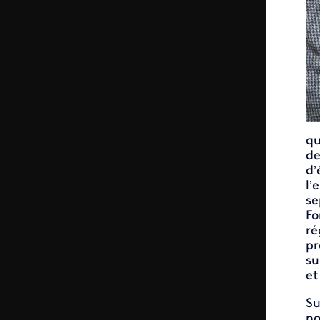
qu
de
d’
l’
se
Fo
ré
pr
su
et
Su
no