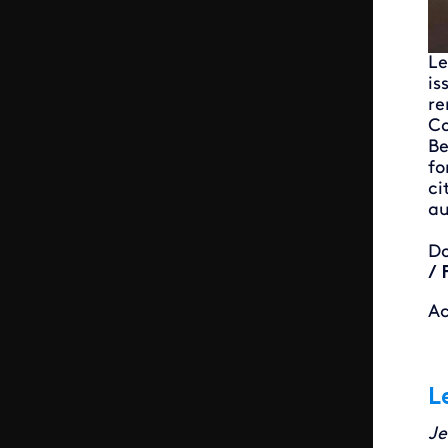
Le
is
re
Co
Be
fo
ci
au
Do
/ 
Ac
L
Je