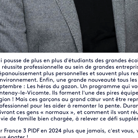
i pousse de plus en plus d’étudiants des grandes éco
 réussite professionnelle au sein de grandes entrepris
épanouissement plus personnelles et souvent plus re
environnement. Enfin, une grande nouveauté tous les
ptembre : Les héros du gazon. Un programme qui vous
ntenay-le-Vicomte. Ils forment l’une des pires équipe
gion ! Mais ces garçons au grand cœur vont être repr
ofessionnel pour les aider à remonter la pente. Dura
ivront ces gens « normaux », et comment ils vont réus
 vie de famille bien chargée, à relever ce défi supp
r France 3 PIDF en 2024 plus que jamais, c’est vous, vo
us épater !