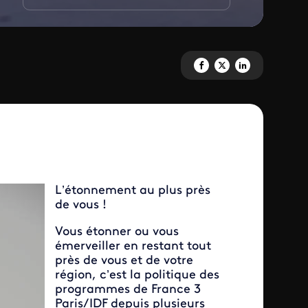
Partagez 'Les documentaires' 
Partagez 'Les documentair
Partagez 'Les docum
L’étonnement au plus près
de vous !
Vous étonner ou vous
émerveiller en restant tout
près de vous et de votre
région, c’est la politique des
programmes de France 3
Paris/IDF depuis plusieurs