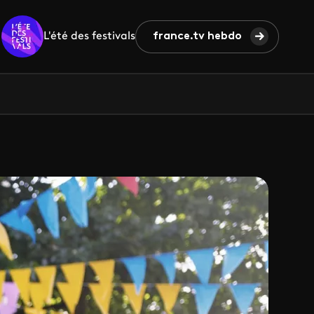
L'été des festivals
france.tv hebdo