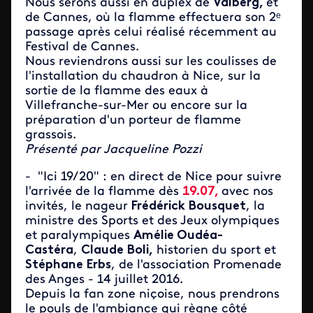
Nous serons aussi en duplex de
Valberg,
et
de Cannes, où la flamme effectuera son 2ᵉ
passage après celui réalisé récemment au
Festival de Cannes.
Nous reviendrons aussi sur les coulisses de
l'installation du chaudron à Nice, sur la
sortie de la flamme des eaux à
Villefranche-sur-Mer ou encore sur la
préparation d'un porteur de flamme
grassois.
Présenté par Jacqueline Pozzi
- "Ici 19/20" : en direct de Nice pour suivre
l'arrivée de la flamme dès
19.07,
avec nos
invités, le nageur
Frédérick Bousquet
, la
ministre des Sports et des Jeux olympiques
et paralympiques
Amélie Oudéa-
Castéra
,
Claude Boli,
historien du sport et
Stéphane Erbs
, de l'association Promenade
des Anges - 14 juillet 2016.
Depuis la fan zone niçoise, nous prendrons
le pouls de l'ambiance qui règne côté