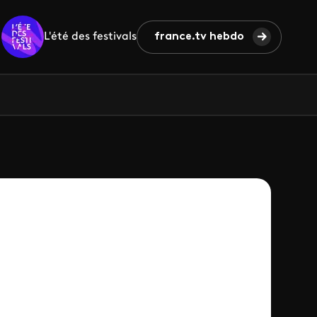
L'été des festivals
france.tv hebdo