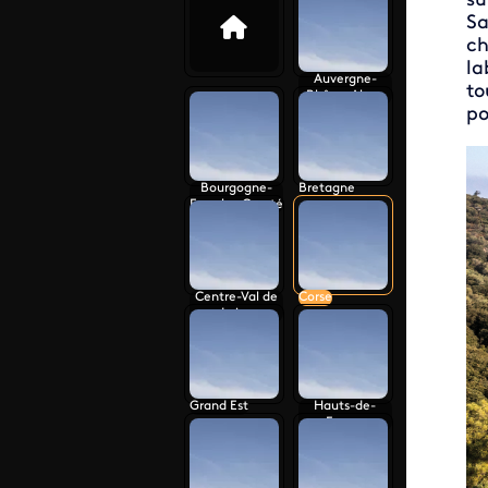
su
Sa
ch
la
Auvergne-
to
Rhône-Alpes
po
Bourgogne-
Bretagne
Franche-Comté
Centre-Val de
Corse
Loire
Grand Est
Hauts-de-
France