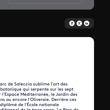
Partagez 'Le monument préféré
Partagez 'Le monument pr
Partagez 'Le monume
arc de Saleccia sublime l’art des
 botanique qui serpente sur les sept
r l’Espace Méditerranée, le Jardin des
ns ou encore l’Oliveraie. Derrière ces
diplômé de l’École nationale