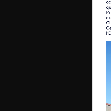
oc
qu
Pr
ex
Cl
Ce
l’