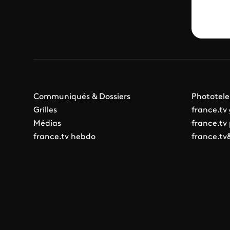
Communiqués & Dossiers
Phototele
Grilles
france.tv
Médias
france.tv
france.tv hebdo
france.tv