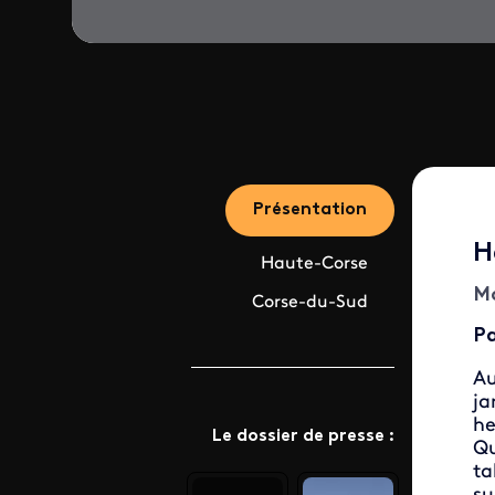
Présentation
H
Haute-Corse
Mo
Corse-du-Sud
Pa
Au
ja
he
Le dossier de presse :
Qu
ta