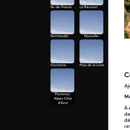
Île-de-France
La Réunion
Normandie
Nouvelle-
Aquitaine
Occitanie
Pays de la Loire
C
Aj
Provence-
Ma
Alpes-Côte
d'Azur
À 
de
dé
re