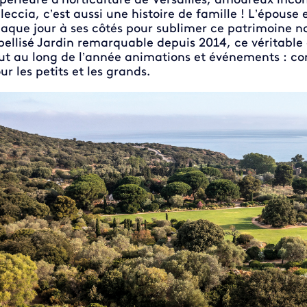
périeure d'horticulture de Versailles, amoureux incon
leccia, c’est aussi une histoire de famille ! L’épouse e
aque jour à ses côtés pour sublimer ce patrimoine na
bellisé Jardin remarquable depuis 2014, ce véritabl
ut au long de l’année animations et événements : conc
ur les petits et les grands.