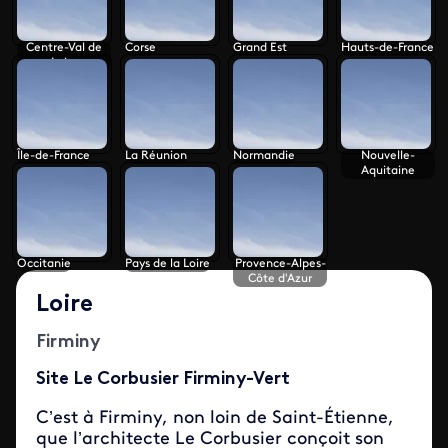
Centre-Val de
Corse
Grand Est
Hauts-de-France
Loire
Île-de-France
La Réunion
Normandie
Nouvelle-
Aquitaine
Occitanie
Pays de la Loire
Provence-Alpes-
Côte d'Azur
Loire
Firminy
Site Le Corbusier Firminy-Vert
C’est à Firminy, non loin de Saint-Étienne,
que l’architecte Le Corbusier conçoit son