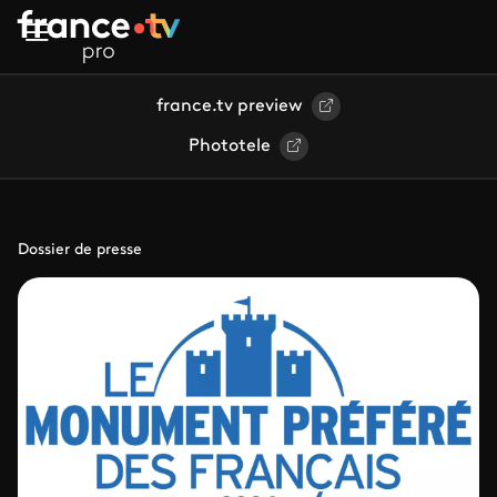
Aller au contenu principal
france.tv preview
Phototele
Dossier de presse