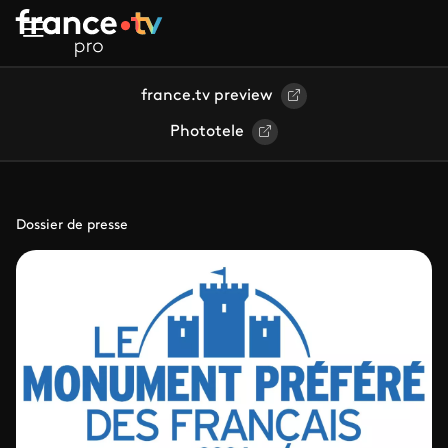
Aller au contenu principal
france.tv preview
Phototele
Dossier de presse