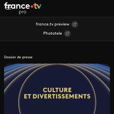
Aller au contenu principal
france.tv preview
Phototele
Dossier de presse