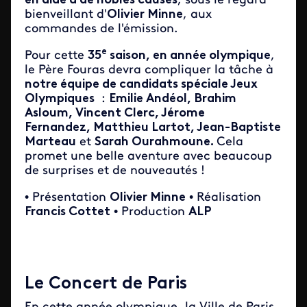
en aide à de nobles causes
, sous le regard
bienveillant d'
Olivier Minne
, aux
commandes de l'émission.
e
Pour cette
35
saison, en année olympique
,
le Père Fouras devra compliquer la tâche à
notre équipe de candidats spéciale Jeux
Olympiques
:
Emilie Andéol, Brahim
Asloum, Vincent Clerc, Jérome
Fernandez, Matthieu Lartot, Jean-Baptiste
Marteau
et
Sarah Ourahmoune.
Cela
promet une belle aventure avec beaucoup
de surprises et de nouveautés !
• Présentation
Olivier Minne
• Réalisation
Francis Cottet
• Production
ALP
Le Concert de Paris