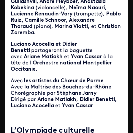
Guliashvili, André Heyboer, Anastasia
Kobekina
(violoncelle),
Neïma Naouri,
Lucienne Renaudin-Vary
(trompette),
Pablo
Ruiz, Camille Schnoor, Alexandre
Tharaud
(piano),
Marina Viotti,
et
Christian
Zaremba.
Luciano Acocella
et
Didier
Benetti
partageront la baguette
avec
Ariane Matiakh
et
Yvan Cassar
à la
tête de l’
Orchestre national Montpellier
Occitanie
.
Avec
les artistes du Chœur de Parme
Avec
la Maîtrise des Bouches-du-Rhône
Chorégraphie par
Stéphane Jarny
Dirigé par
Ariane Matiakh
,
Didier Benetti,
Luciano Acocella
et
Yvan Cassar
L’Olympiade culturelle