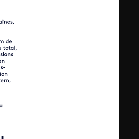
aînes,
lm de
 total,
isions
en
ts-
ion
tern,
u