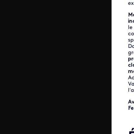
ex
Ma
in
le
c
sp
Do
gr
pr
cl
m
Ad
Va
l’
Av
Fe