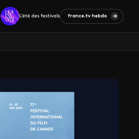
L'été des festivals
france.tv hebdo