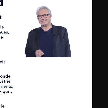
d
t
lé
nues,
le
els
monde
ustrie
inents,
x qui y
,
le