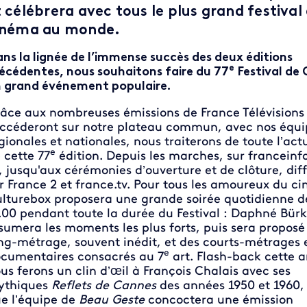
t célébrera avec tous le plus grand festival
inéma au monde.
ns la lignée de l’immense succès des deux éditions
e
écédentes, nous souhaitons faire du 77
Festival de
 grand événement populaire.
âce aux nombreuses émissions de France Télévisions 
ccéderont sur notre plateau commun, avec nos équi
gionales et nationales, nous traiterons de toute l’act
e
 cette 77
édition. Depuis les marches, sur franceinf
, jusqu'aux cérémonies d’ouverture et de clôture, dif
r France 2 et france.tv. Pour tous les amoureux du c
lturebox proposera une grande soirée quotidienne d
.00 pendant toute la durée du Festival : Daphné Bürk
sumera les moments les plus forts, puis sera proposé
ng-métrage, souvent inédit, et des courts-métrages 
e
cumentaires consacrés au 7
art. Flash-back cette 
us ferons un clin d’œil à François Chalais avec ses
ythiques
Reflets de Cannes
des années 1950 et 1960,
e l’équipe de
Beau Geste
concoctera une émission