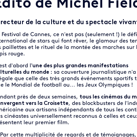
Édito de Michel Fiel
irecteur de la culture et du spectacle vivan
 Festival de Cannes, ce n’est pas (seulement !) le défi
ternational de stars qui font rêver, le glamour des te
s paillettes et le rituel de la montée des marches sur 
pis rouge.
est d’abord l'
une des plus grandes manifestations
lturelles du monde
: sa couverture journalistique n’a
égale que celle des très grands événements sportifs t
e le Mondial de football ou… les Jeux Olympiques !
ndant près de deux semaines,
tous les cinémas du 
nvergent vers la Croisette
, des blockbusters de l’ind
éricaine aux artisans indépendants de tous les cont
s cinéastes universellement reconnus à celles et ceu
ésentent leur premier film.
Par cette multiplicité de regards et de témoignages