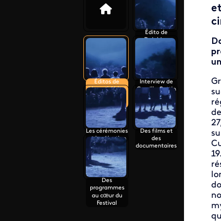
e
c
Édito de
Delphine
Da
Ernotte Cunci
pr
un
Gr
Éditos de
Interview de
Manuel Alduy
Camille Cottin
su
et de Michel
ré
Field
de
27
Les cérémonies
Des films et
su
et la sélection
des
Cu
documentaires
19
ré
lo
Des
do
programmes
no
au cœur du
Festival
m
qu