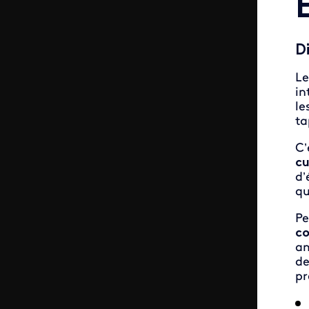
D
Le
in
le
ta
C’
cu
d’
qu
Pe
co
am
de
pr