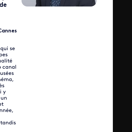
 de
 Cannes
qui se
pes
ualité
o canal
fusées
inéma,
ès
i y
 un
et
année,
 tandis