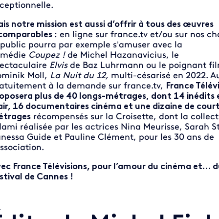
ceptionnelle.
is notre mission est aussi d’offrir à tous des œuvres
comparables
: en ligne sur france.tv et/ou sur nos ch
 public pourra par exemple s’amuser avec la
omédie
Coupez !
de Michel Hazanavicius, le
ectaculaire
Elvis
de Baz Luhrmann ou le poignant fi
minik Moll,
La Nuit du 12,
multi-césarisé en 2022. Au
atuitement à la demande sur france.tv,
France Télév
oposera plus de 40 longs-métrages, dont 14 inédits 
air, 16 documentaires cinéma et une dizaine de cour
étrages
récompensés sur la Croisette, dont la collect
ami réalisée par les actrices Nina Meurisse, Sarah S
nessa Guide et Pauline Clément, pour les 30 ans de
association.
ec France Télévisions, pour l’amour du cinéma et… d
stival de Cannes !