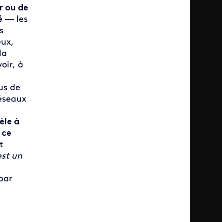
r ou de
é
— les
s
eux,
la
oir, à
us de
réseaux
èle à
 ce
t
est un
par