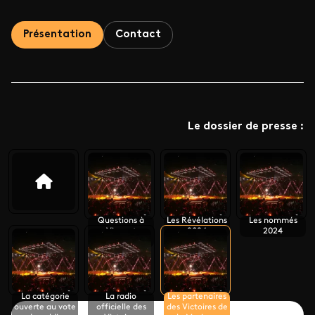
Présentation
Contact
Le dossier de presse :
Questions à
Les Révélations
Les nommés
Vincent
2024
2024
Frèrebeau
La catégorie
La radio
Les partenaires
ouverte au vote
officielle des
des Victoires de