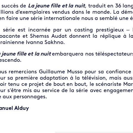
 succès de
La jeune fille et la nuit
, traduit en 36 lan
llions d'exemplaires vendus dans le monde. La dé
en faire une série internationale nous a semblé une 
 série est incarnée par un casting prestigieux – 
oacante et Shemss Audat donnent la réplique à la 
rainienne Ivanna Sakhno.
 jeune fille et la nuit
embarquera nos téléspectateurs
escendo.
us remercions Guillaume Musso pour sa confiance et
ur sa première adaptation à la télévision, mais au
oir tenu ce projet de bout en bout, le scénariste Mar
ur s’être mis au service de la série avec engageme
e aux personnages.
nuel Alduy