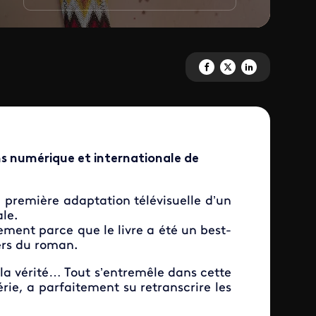
Partagez 'Notes d'intention' s
Partagez 'Notes d'intenti
Partagez 'Notes d'in
ns numérique et internationale de
a première adaptation télévisuelle d’un
le.
ement parce que le livre a été un best-
ers du roman.
 la vérité… Tout s’entremêle dans cette
rie, a parfaitement su retranscrire les