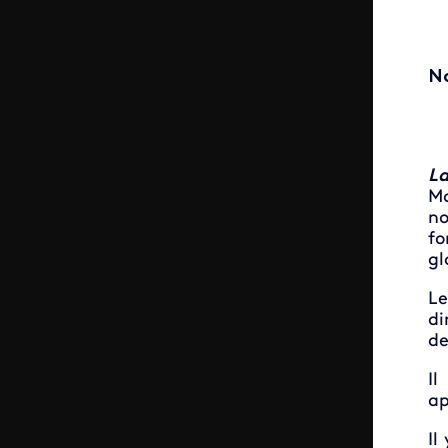
No
La
Ma
no
fo
gl
Le
di
de
Il
ap
Il