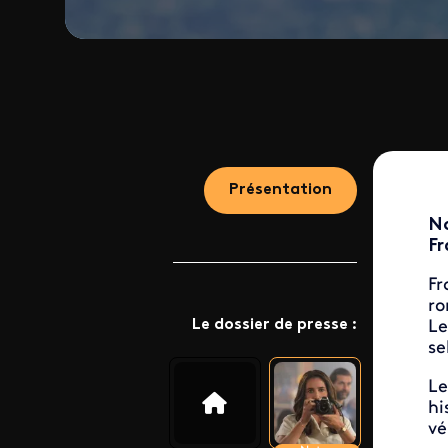
Présentation
No
Fr
Fr
ro
Le dossier de presse :
Le
se
Le
hi
vé