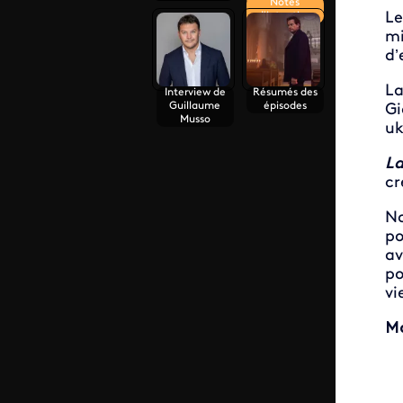
Notes
Le
d'intention
mi
d’
La
Interview de
Résumés des
Guillaume
épisodes
Gi
Musso
uk
La
cr
No
po
av
po
vi
Ma