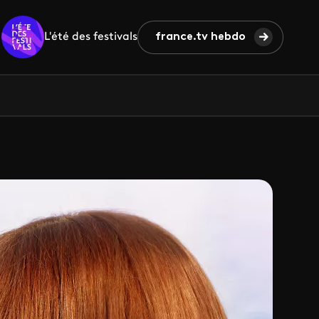
L'été des festivals
france.tv hebdo