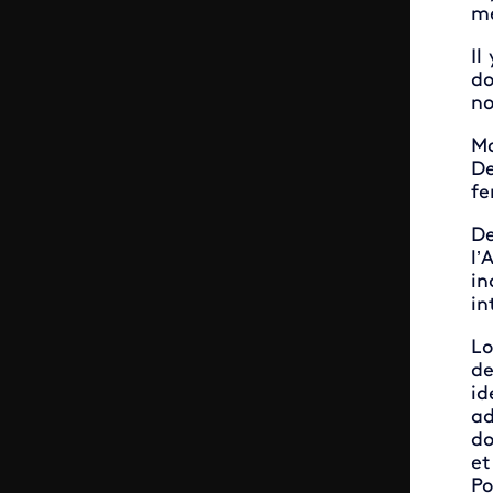
me
Il
do
no
Ma
De
fe
De
l’
in
in
Lo
de
id
ad
do
et
Po