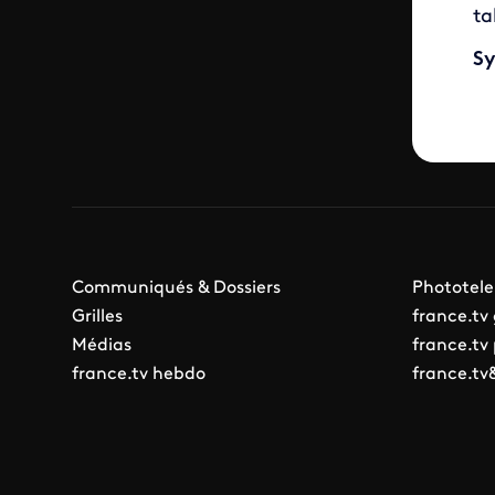
ta
Sy
Communiqués & Dossiers
Phototele
Grilles
france.tv
Médias
france.tv
france.tv hebdo
france.tv