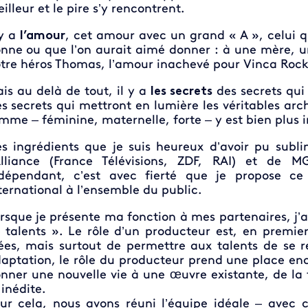
illeur et le pire s’y rencontrent.
 y a
l’amour
, cet amour avec un grand « A », celui qu
nne ou que l’on aurait aimé donner : à une mère, u
tre héros Thomas, l’amour inachevé pour Vinca Rock
is au delà de tout, il y a
les secrets
des secrets qui 
s secrets qui mettront en lumière les véritables arch
mme – féminine, maternelle, forte – y est bien plus
s ingrédients que je suis heureux d’avoir pu subl
Alliance (France Télévisions, ZDF, RAI) et de 
dépendant, c’est avec fierté que je propose ce
ternational à l’ensemble du public.
rsque je présente ma fonction à mes partenaires, j’a
 talents ». Le rôle d’un producteur est, en premie
ées, mais surtout de permettre aux talents de se r
aptation, le rôle du producteur prend une place enco
nner une nouvelle vie à une œuvre existante, de la 
 inédite.
ur cela, nous avons réuni l’équipe idéale – avec c