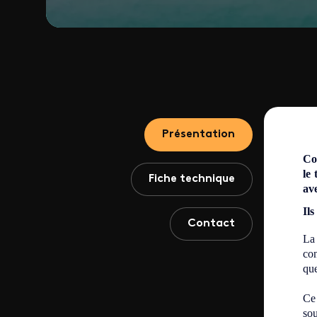
Présentation
Com
le
Fiche technique
ave
Ils
Contact
La 
con
que
Ce 
sou