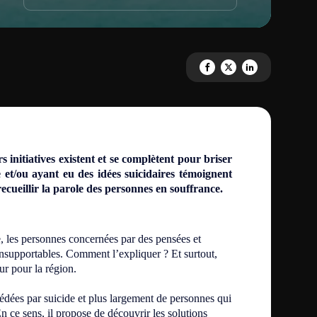
Partagez 'A l'écoute' sur Faceb
Partagez 'A l'écoute' sur 
Partagez 'A l'écoute
 initiatives existent et se complètent pour briser
et/ou ayant eu des idées suicidaires témoignent
ecueillir la parole des personnes en souffrance.
e, les personnes concernées par des pensées et
 insupportables. Comment l’expliquer ? Et surtout,
ur pour la région.
dées par suicide et plus largement de personnes qui
n ce sens, il propose de découvrir les solutions