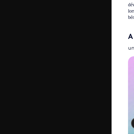
dév
lor
bén
A
un