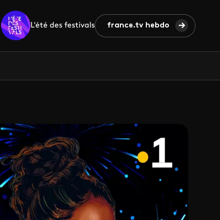
L'été des festivals
france.tv hebdo