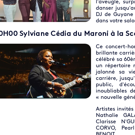
l’aveugle, sur
danser jusqu’a
DJ de Guyane 
dans votre salo
0H00 Sylviane Cédia du Maroni à la Sc
Ce concert-ho
brillante carri
célébré sa 60
un répertoire r
jalonné sa vi
carrière, jusqu
public, d’éc
inoubliables de
« nouvelle géné
Artistes invité
Nathalie GAL
Clarisse N’G
CORVO, Pearl
BENOIT.