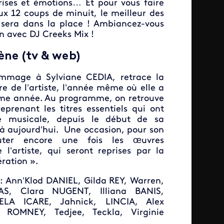
prises et émotions… Et pour vous faire
ux 12 coups de minuit, le meilleur des
sera dans la place ! Ambiancez-vous
n avec DJ Creeks Mix !
ène (tv & web)
mmage à Sylviane CEDIA, retrace la
ère de l’artiste, l’année même où elle a
ème année. Au programme, on retrouve
eprenant les titres essentiels qui ont
e musicale, depuis le début de sa
’à aujourd’hui. Une occasion, pour son
outer encore une fois les œuvres
 l’artiste, qui seront reprises par la
ration ».
s : Ann’Klod DANIEL, Gilda REY, Warren,
AS, Clara NUGENT, Illiana BANIS,
UELA ICARE, Jahnick, LINCIA, Alex
 ROMNEY, Tedjee, Teckla, Virginie