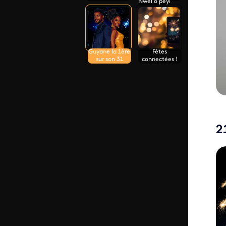
Nwèl o péyi
Guyane la 1ère
Fêtes
sur son 31
connectées !
2