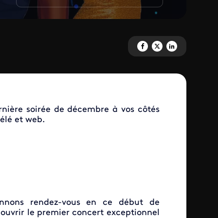
Partagez 'Guyane la 1ère sur s
Partagez 'Guyane la 1ère s
Partagez 'Guyane la 
ernière soirée de décembre à vos côtés
télé et web.
nnons rendez-vous en ce début de
ouvrir le premier concert exceptionnel