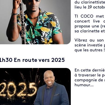
du clarinettis
lieu le 19 octo
TI COCO met 
concert live 
propose une (re
sa clarinette e
Vibrez au son
scène investie 
que les autres 
1h30 En route vers 2025
En cette derniè
à traverser le 
compagnie de n
humour...