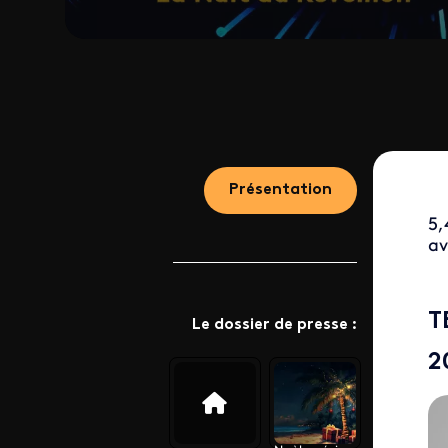
Présentation
5,
av
T
Le dossier de presse :
2