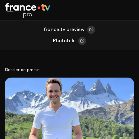
Aller au contenu principal
france.tv preview
Phototele
Dossier de presse