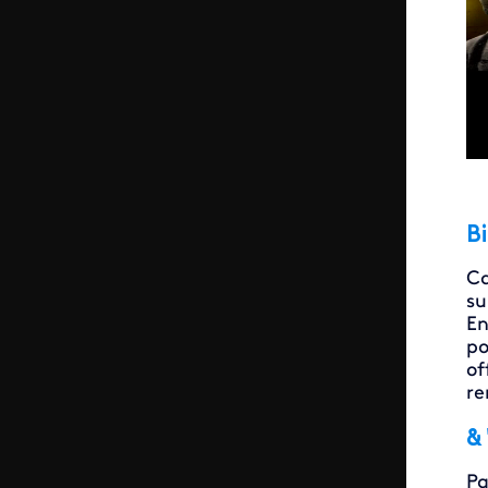
Bi
Ca
su
En
po
of
re
& 
Pa