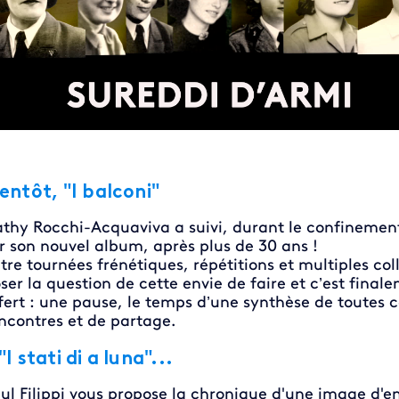
entôt, "I balconi"
thy Rocchi-Acquaviva a suivi, durant le confinement, 
r son nouvel album, après plus de 30 ans !
tre tournées frénétiques, répétitions et multiples co
ser la question de cette envie de faire et c’est fina
fert : une pause, le temps d’une synthèse de toutes 
ncontres et de partage.
"I stati di a luna"...
ul Filippi vous propose la chronique d'une image d'en