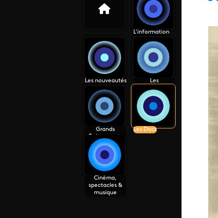
L'information
Les nouveautés
Les
programmes
Grands
Les Docs
Événements
Cinéma,
spectacles &
musique