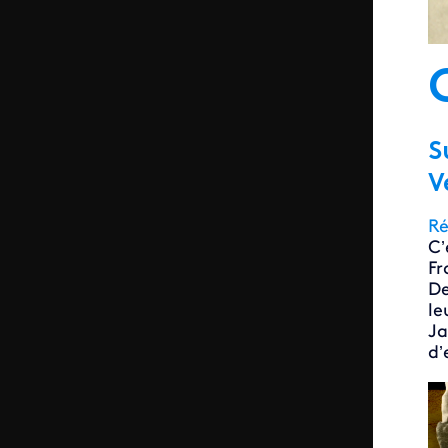
S
V
Ré
C’
Fr
De
le
Ja
d’