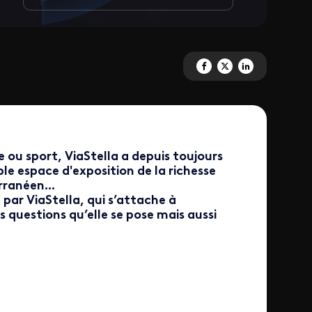
Partagez 'Les documentaires' 
Partagez 'Les documentair
Partagez 'Les docum
 ou sport, ViaStella a depuis toujours
e espace d'exposition de la richesse
rranéen...
 par ViaStella, qui s’attache à
s questions qu’elle se pose mais aussi