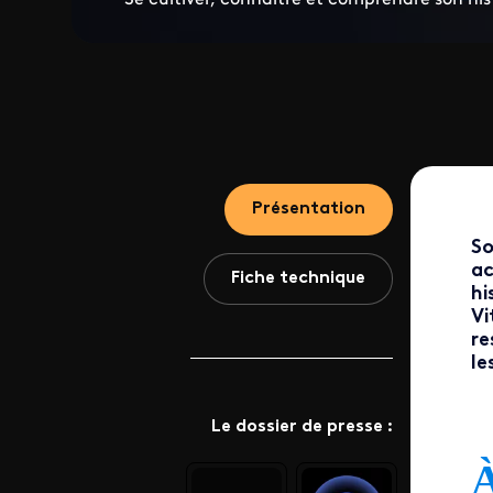
Présentation
So
ac
Fiche technique
hi
Vi
re
le
Le dossier de presse :
À