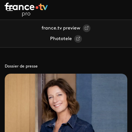
Aller au contenu principal
france.tv preview
Phototele
Dossier de presse