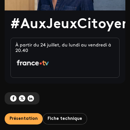
#AuxJeuxCitoyen
À partir du 24 juillet, du lundi au vendredi à
20.40
Partagez '#AuxJeuxCitoyens' sur Facebook
Partagez '#AuxJeuxCitoyens' sur X
Partagez '#AuxJeuxCitoyens' sur LinkedIn
Présentation
Fiche technique