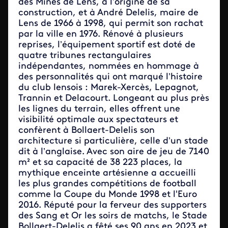
des Mines de Lens, à l’origine de sa
construction, et à André Delelis, maire de
Lens de 1966 à 1998, qui permit son rachat
par la ville en 1976. Rénové à plusieurs
reprises, l’équipement sportif est doté de
quatre tribunes rectangulaires
indépendantes, nommées en hommage à
des personnalités qui ont marqué l’histoire
du club lensois : Marek-Xercès, Lepagnot,
Trannin et Delacourt. Longeant au plus près
les lignes du terrain, elles offrent une
visibilité optimale aux spectateurs et
confèrent à Bollaert-Delelis son
architecture si particulière, celle d’un stade
dit à l’anglaise. Avec son aire de jeu de 7140
m² et sa capacité de 38 223 places, la
mythique enceinte artésienne a accueilli
les plus grandes compétitions de football
comme la Coupe du Monde 1998 et l'Euro
2016. Réputé pour la ferveur des supporters
des Sang et Or les soirs de matchs, le Stade
Bollaert-Delelis a fêté ses 90 ans en 2023 et