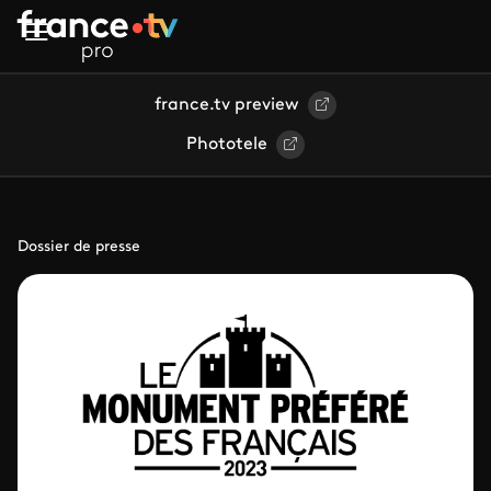
Aller au contenu principal
france.tv preview
Phototele
Dossier de presse