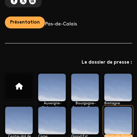
Partagez 'Le monument préféré des Français 2023' sur Facebook
Partagez 'Le monument préféré des Français 2023' sur X
Partagez 'Le monument préféré des Français 2023' sur LinkedIn
Présentation
Pas-de-Calais
Le dossier de presse :
Auvergne-
Bourgogne-
Bretagne
Rhône-Alpes
Franche-Comté
Centre-Val de
Corse
Grand Est
Hauts-de-France