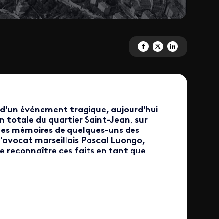
Partagez 'La rafle oubliée' sur
Partagez 'La rafle oubliée
Partagez 'La rafle ou
re d'un événement tragique, aujourd'hui
n totale du quartier Saint-Jean, sur
s les mémoires de quelques-uns des
l'avocat marseillais Pascal Luongo,
re reconnaître ces faits en tant que