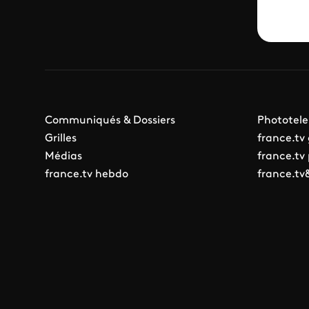
Communiqués & Dossiers
Phototele
Grilles
france.tv
Médias
france.tv
france.tv hebdo
france.tv