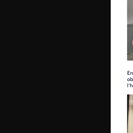
En
ob
l’