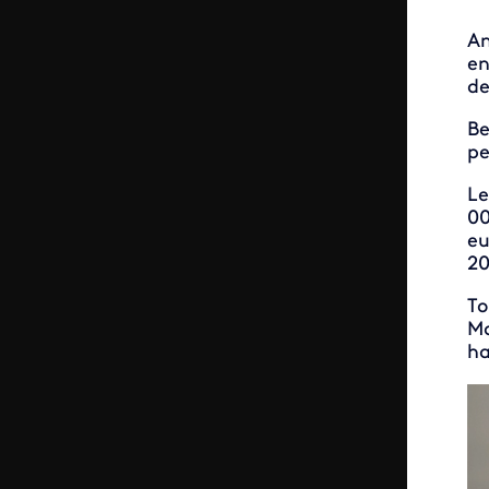
An
en
de
Be
pe
Le
00
eu
20
To
Ma
ha