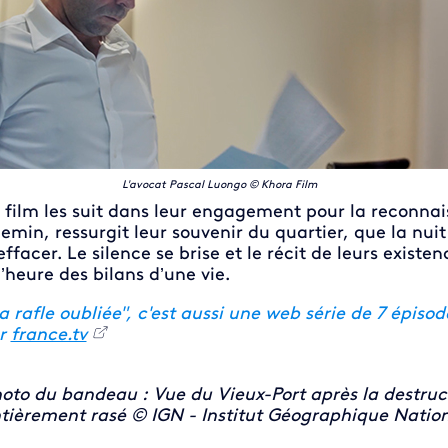
L'avocat Pascal Luongo © Khora Film
 film les suit dans leur engagement pour la reconnaiss
emin, ressurgit leur souvenir du quartier, que la nui
effacer. Le silence se brise et le récit de leurs existen
l’heure des bilans d’une vie.
a rafle oubliée", c'est aussi une web série de 7 épisod
ur
france.tv
oto du bandeau : Vue du Vieux-Port après la destruc
tièrement rasé © IGN - Institut Géographique Natio