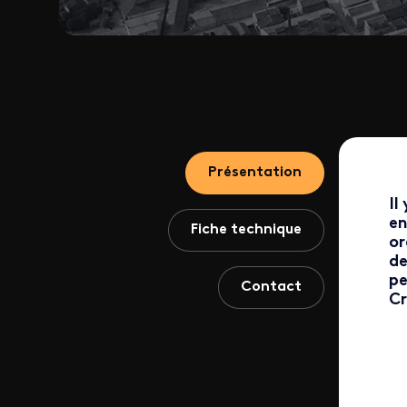
Présentation
Il
en
Fiche technique
or
de
pe
Contact
Cr