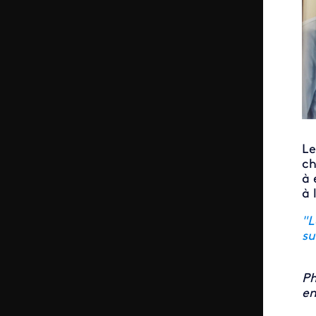
Le
ch
à 
à 
"L
s
Ph
en