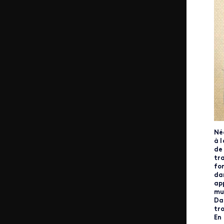
Née
à 
de 
tr
for
da
ap
mu
Dan
tr
En