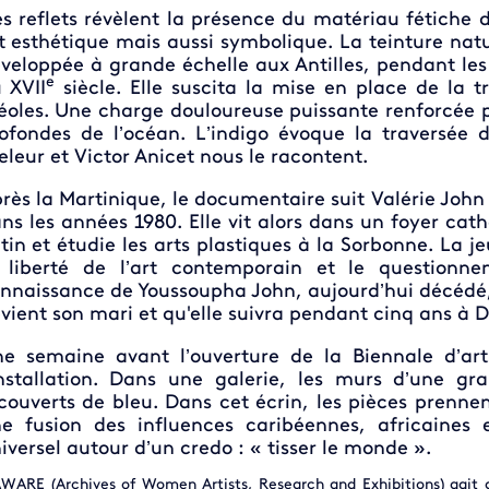
s reflets révèlent la présence du matériau fétiche de
t esthétique mais aussi symbolique. La teinture natu
veloppée à grande échelle aux Antilles, pendant le
e
 XVII
siècle. Elle suscita la mise en place de la tr
éoles. Une charge douloureuse puissante renforcée pa
ofondes de l’océan. L’indigo évoque la traversée de
eleur et Victor Anicet nous le racontent.
rès la Martinique, le documentaire suit Valérie John 
ns les années 1980. Elle vit alors dans un foyer cath
tin et étudie les arts plastiques à la Sorbonne. La 
 liberté de l’art contemporain et le questionne
nnaissance de Youssoupha John, aujourd’hui décédé
vient son mari et qu'elle suivra pendant cinq ans à D
e semaine avant l’ouverture de la Biennale d’a
installation. Dans une galerie, les murs d’une g
couverts de bleu. Dans cet écrin, les pièces prennen
e fusion des influences caribéennes, africaines 
iversel autour d’un credo : « tisser le monde ».
WARE (Archives of Women Artists, Research and Exhibitions) agit d