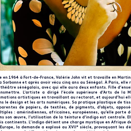
 en 1964 à Fort-de-France, Valérie John vit et travaille en Marti
la Sorbonne et après avoir vécu cinq ans au Sénégal. À Paris, ell
théâtre sénégalais, avec qui elle aura deux enfants. Fille d’ense
ansmettre. L'artiste a dirigé l’école supérieure d’Arts de la M
mations artistiques en travaillant au rectorat, et aujourd’hui el
ns le design et les arts numériques. Sa pratique plastique de tis
parentes de papiers, de textiles, de pigments, d’objets, appos
ltiples : amérindiennes, africaines, européennes, qu’elle porte
s son œuvre, l’utilisation de la teinture d’indigo est centrale. 
ois continents. L’indigo détient une charge mystique en Afrique d
e
 Europe, la demande a explosé au XVII
siècle, provoquant les dé