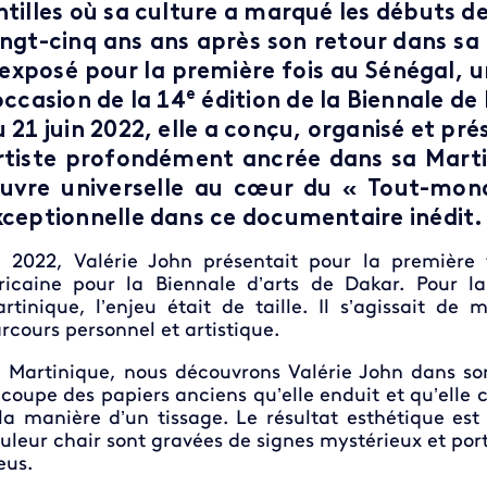
ntilles où sa culture a marqué les débuts de
ingt-cinq ans ans après son retour dans sa 
exposé pour la première fois au Sénégal, un
e
occasion de la 14
édition de la Biennale de 
 21 juin 2022, elle a conçu, organisé et pré
rtiste profondément ancrée dans sa Marti
uvre universelle au cœur du « Tout-monde
xceptionnelle dans ce documentaire inédit.
 2022, Valérie John présentait pour la première f
ricaine pour la Biennale d’arts de Dakar. Pour la 
rtinique, l’enjeu était de taille. Il s’agissait d
rcours personnel et artistique.
 Martinique, nous découvrons Valérie John dans son 
coupe des papiers anciens qu’elle enduit et qu’elle 
la manière d’un tissage. Le résultat esthétique es
uleur chair sont gravées de signes mystérieux et porte
eus.