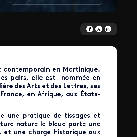
Partagez 'Valérie John, la fem
Partagez 'Valérie John, l
Partagez 'Valérie Jo
rt contemporain en Martinique.
ses pairs, elle est nommée en
ière des Arts et des Lettres, ses
France, en Afrique, aux États-
ppe une pratique de tissages et
nture naturelle bleue porte une
, et une charge historique aux