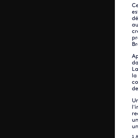
Ce
es
dé
au
cr
pr
Br
Ap
da
La
la
co
de
Un
l’
re
un
un
1 A