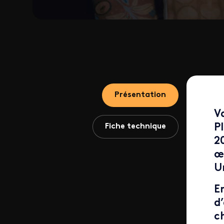
Présentation
V
Fiche technique
P
2
œ
U
E
d
c