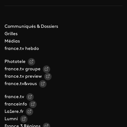
Communiqués & Dossiers
Grilles
Médias
france.tv hebdo
Phototele
france.tv groupe
france.tv preview
france.tv&vous
france.tv
franceinfo
La1ere.fr
Lumni
France 3 Régions