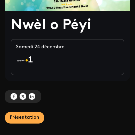
Nwèl o Péyi
Samedi 24 décembre
Partagez 'Nwèl o Péyi' sur Facebook
Partagez 'Nwèl o Péyi' sur X
Partagez 'Nwèl o Péyi' sur LinkedIn
Présentation