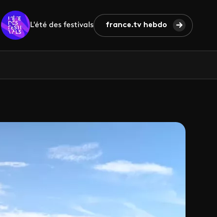
L'été des festivals
france.tv hebdo