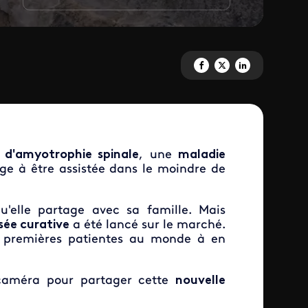
Partagez 'Ma dose d'espoir' su
Partagez 'Ma dose d'espoi
Partagez 'Ma dose d'
e
d'amyotrophie spinale
, une
maladie
lige à être assistée dans le moindre de
qu'elle partage avec sa famille. Mais
sée curative
a été lancé sur le marché.
 premières patientes au monde à en
e caméra pour partager cette
nouvelle