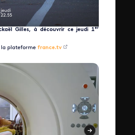
er
aël Gilles, à découvrir ce jeudi 1
r la plateforme
france.tv