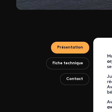
Présentation
Ma
or
Fiche technique
se
Ju
Contact
r
Av
bé
Av
av