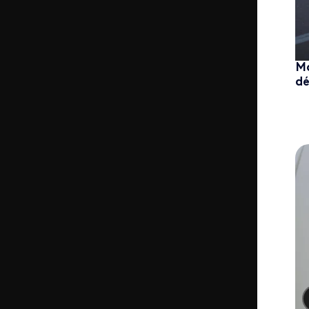
Ma
dé