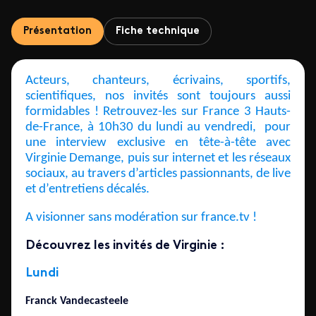
Présentation
Fiche technique
Acteurs, chanteurs, écrivains, sportifs,
scientifiques, nos invités sont toujours aussi
formidables ! Retrouvez-les sur France 3 Hauts-
de-France, à 10h30 du lundi au vendredi, pour
une interview exclusive en tête-à-tête avec
Virginie Demange, puis sur internet et les réseaux
sociaux, au travers d’articles passionnants, de live
et d’entretiens décalés.
A visionner sans modération sur france.tv !
Découvrez les invités de Virginie :
Lundi
Franck Vandecasteele