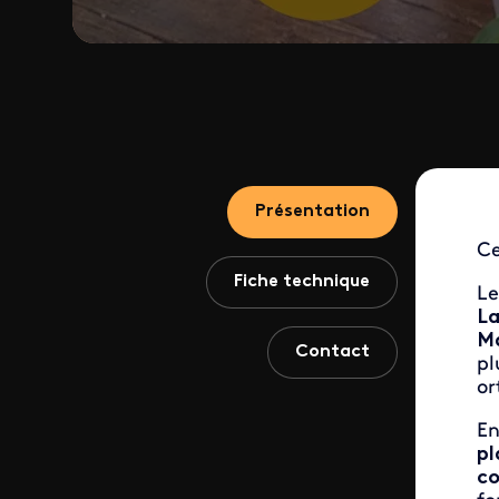
Présentation
Ce
Fiche technique
Le
L
Ma
Contact
pl
or
E
pl
c