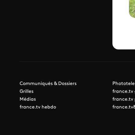
Communiqués & Dossiers
Phototele
Grilles
france.tv
Médias
france.tv
france.tv hebdo
france.tv