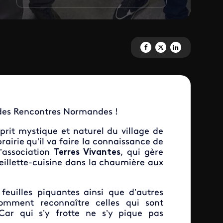
Partagez 'Le Goût des Rencont
Partagez 'Le Goût des Re
Partagez 'Le Goût d
t des Rencontres Normandes !
prit mystique et naturel
du village de
rairie
qu’il va faire la connaissance de
l’association
Terres Vivantes
, qui gère
ueillette-cuisine dans la chaumière aux
feuilles piquantes
ainsi que d’autres
comment reconnaître celles qui sont
ar qui s’y frotte ne s’y pique pas