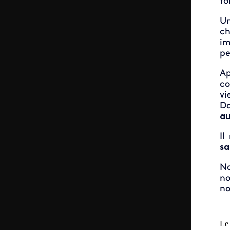
fo
Un
ch
im
pe
Ap
co
vi
Da
au
Il
sa
No
no
n
Le 