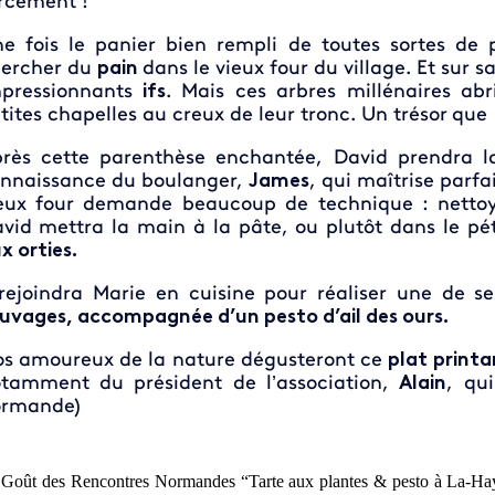
rcément !
e fois le panier bien rempli de toutes sortes de 
ercher du
pain
dans le vieux four du village. Et sur 
pressionnants
ifs
. Mais ces arbres millénaires abri
tites chapelles au creux de leur tronc. Un trésor
que
rès cette parenthèse enchantée, David prendra la 
nnaissance du boulanger,
James
, qui maîtrise parfa
eux four demande beaucoup de technique : nettoyag
vid mettra la main à la pâte, ou plutôt dans le pét
x orties.
 rejoindra Marie en cuisine pour réaliser une de se
uvages, accompagnée d’un pesto d’ail des ours.
s amoureux de la nature dégusteront ce
plat printa
tamment du président de l’association,
Alain
, qu
ormande)
Goût des Rencontres Normandes “Tarte aux plantes & pesto à La-Haye