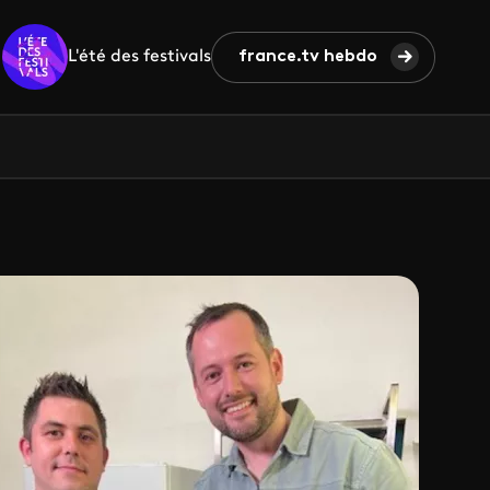
L'été des festivals
france.tv hebdo