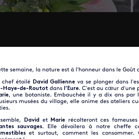
tte semaine, la nature est à l'honneur dans le Goû
 chef étoilé
David Gallienne
va se plonger dans l’es
a-Haye-de-Routot
dans
l’Eure
. C’est au cœur d’une p
rie
, une botaniste. Embauchée il y a dix ans par 
usieurs musées du village, elle anime des ateliers c
ties.
nsemble,
David
et
Marie
récolteront ces fameuses 
antes sauvages
. Elle dévoilera à notre cheffe 
omestibles
et surtout, comment les consommer. C