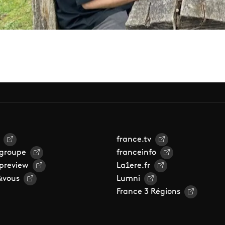
france.tv
 groupe
franceinfo
 preview
La1ere.fr
&vous
Lumni
France 3 Régions