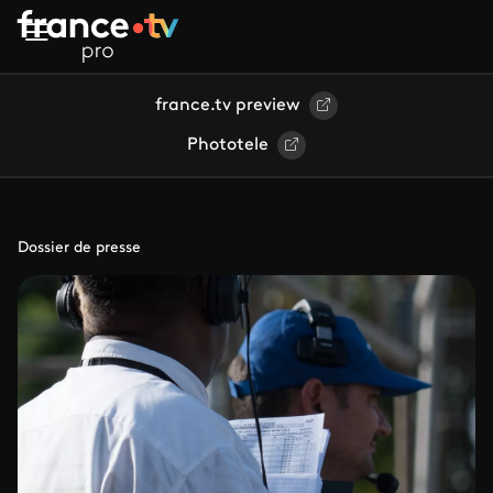
Aller au contenu principal
france.tv preview
Phototele
Dossier de presse