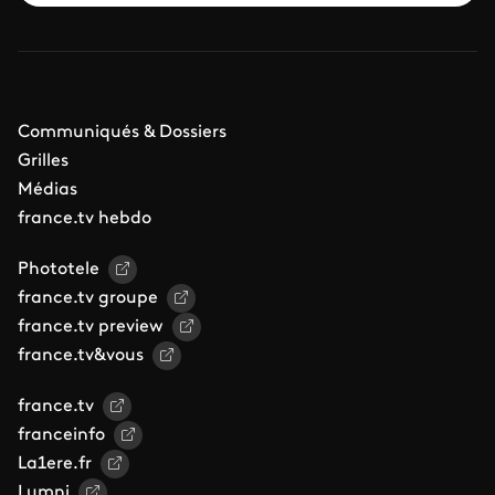
Communiqués & Dossiers
Grilles
Médias
france.tv hebdo
Phototele
france.tv groupe
france.tv preview
france.tv&vous
france.tv
franceinfo
La1ere.fr
Lumni