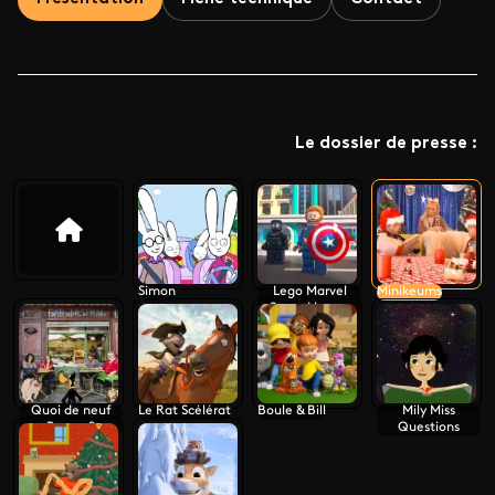
Le dossier de presse :
Simon
Lego Marvel
Minikeums
Super Heroes
Quoi de neuf
Le Rat Scélérat
Boule & Bill
Mily Miss
Bunny ?
Questions