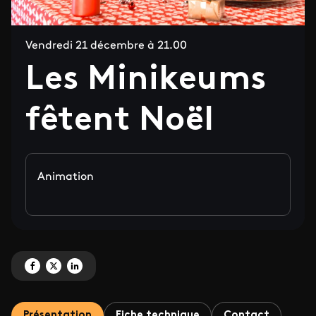
Vendredi 21 décembre à 21.00
Les Minikeums
fêtent Noël
Animation
Partagez ' Les Minikeums fêtent Noël' sur Facebook
Partagez ' Les Minikeums fêtent Noël' sur X
Partagez ' Les Minikeums fêtent Noël' sur LinkedIn
Présentation
Fiche technique
Contact