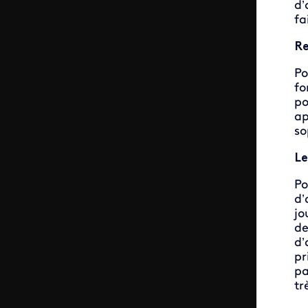
d’
fa
Re
Po
fo
po
ap
so
Le
Po
d’
jo
de
d’
pr
pa
tr