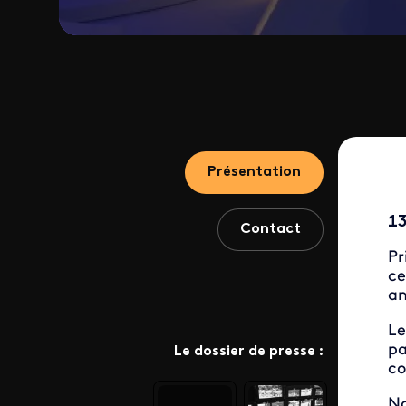
Présentation
13
Contact
Pr
ce
an
Le
pa
Le dossier de presse :
co
N