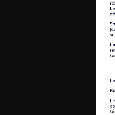
rô
Le
dé
Sa
(c
su
La
re
fo
Le
Re
Le
co
tê