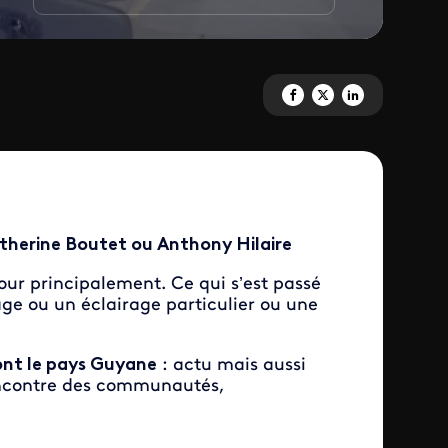
Partagez 'RENTREE 2018-2019'
Partagez 'RENTREE 2018-
Partagez 'RENTREE 2
therine Boutet ou Anthony Hilaire
jour principalement. Ce qui s’est passé
ge ou un éclairage particulier ou une
font le pays Guyane
: actu mais aussi
rencontre des communautés,