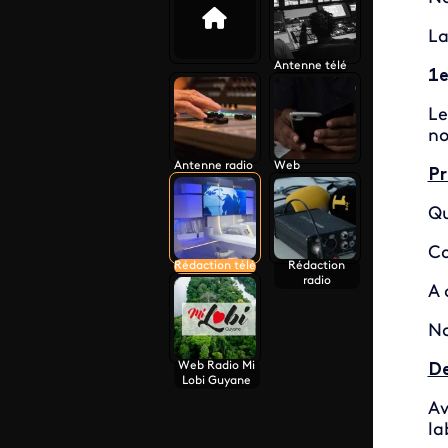
La
Antenne télé
1e
Le
no
Antenne radio
Web
Pr
Qu
Co
Rédaction télé
Rédaction
radio
A 
No
Web Radio Mi
De
Lobi Guyane
Av
la