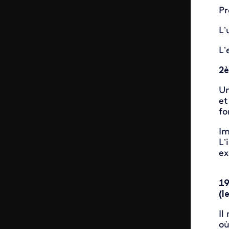
Pr
L’
L’
2è
Un
et
fo
Im
L’
ex
19
(l
Il
où