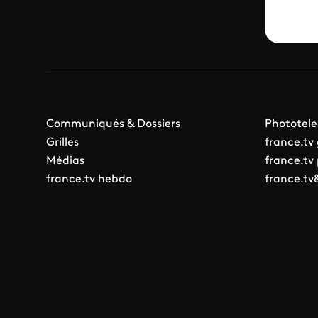
Communiqués & Dossiers
Phototele
Grilles
france.tv
Médias
france.tv
france.tv hebdo
france.tv