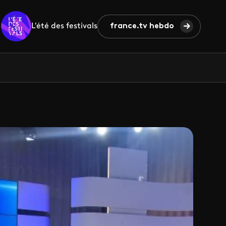
L'été des festivals
france.tv hebdo