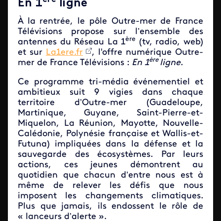
En 1
ligne
À la rentrée, le pôle Outre-mer de France
Télévisions propose sur l’ensemble des
ère
antennes du Réseau La 1
(tv, radio, web)
et sur
La1ere.fr
, l'offre numérique Outre-
ère
mer de France Télévisions :
En 1
ligne
.
Ce programme tri-média événementiel et
ambitieux suit 9 vigies dans chaque
territoire d’Outre-mer (Guadeloupe,
Martinique, Guyane, Saint-Pierre-et-
Miquelon, La Réunion, Mayotte, Nouvelle-
Calédonie, Polynésie française et Wallis-et-
Futuna) impliquées dans la défense et la
sauvegarde des écosystèmes. Par leurs
actions, ces jeunes démontrent au
quotidien que chacun d’entre nous est à
même de relever les défis que nous
imposent les changements climatiques.
Plus que jamais, ils endossent le rôle de
« lanceurs d’alerte ».