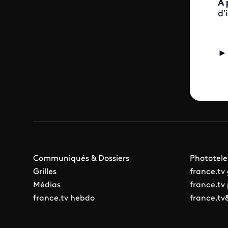
A 
d'
Communiqués & Dossiers
Phototele
Grilles
france.tv
Médias
france.tv
france.tv hebdo
france.tv