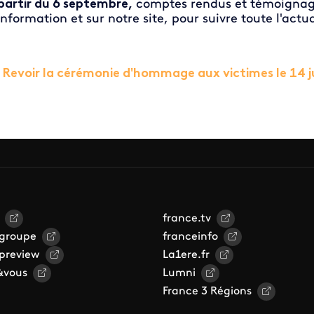
partir du 6 septembre,
comptes rendus et témoignage
information et sur notre site, pour suivre toute l'actu
►
Revoir la cérémonie d'hommage aux victimes le 14 ju
france.tv
 groupe
franceinfo
 preview
La1ere.fr
&vous
Lumni
France 3 Régions