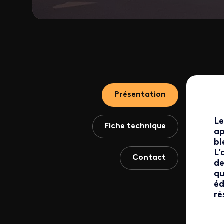
Présentation
Le
Fiche technique
ap
bl
L’
Contact
de
qu
éd
ré