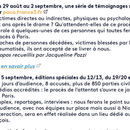
 29 août au 2 septembre, une série de témoignages se
r
paca.france3.fr
ctimes directes ou indirectes, physiques ou psychologi
x ans après le drame ? Qu’attendent-elles de ce proc
role à quelques-unes de ces personnes qui toutes fe
ocès à Paris.
oches de personnes décédées, victimes blessées par 
aumatisés, ils ont accepté de se livrer à nous.
opos recueillis par Jacqueline Pozzi
►
en savoir plus
 5 septembre, éditions spéciales du 12/13, du 19/20 e
 jours d'audience, 8 accusés, plus de 850 parties civ
dias accrédités : le procès de l'attentat s'ouvre ce jo
 Paris.
plex, reportages, interviews : nous ferons le point su
audience, avec nos équipes sur place mais aussi à Ni
teraction, sera en effet réalisée dans un lieu dédié au
çois.