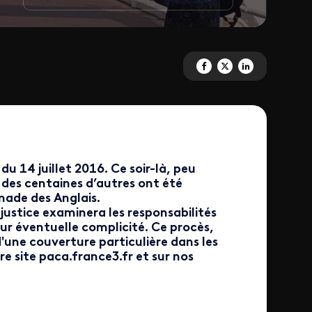
Partagez 'Ouverture du procès 
Partagez 'Ouverture du pr
Partagez 'Ouverture 
du 14 juillet 2016. Ce soir-là, peu
t des centaines d’autres ont été
nade des Anglais.
 justice examinera les responsabilités
ur éventuelle complicité. Ce procès,
d'une couverture particulière dans les
re site paca.france3.fr et sur nos