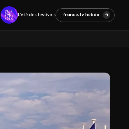
L'été des festivals
france.tv hebdo