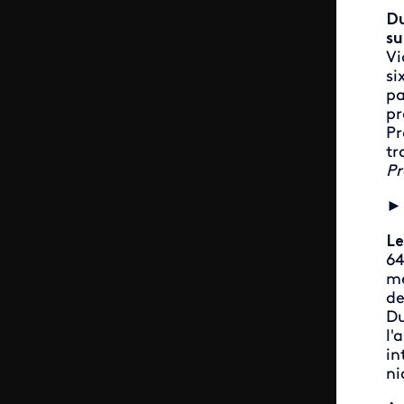
Du
su
Vi
si
pa
pr
Pr
tr
Pr
Le
64
mé
de
Du
l'
in
ni