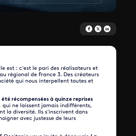
Partagez 'La France en vrai : 
Partagez 'La France en vr
Partagez 'La France
 est : c’est le pari des réalisateurs et
eau régional de France 3. Des créateurs
ciété qui nous interpellent toutes et
 été récompensées à quinze reprises
 qui ne laissent jamais indifférents,
 la diversité. Ils s’inscrivent dans
oigner avec justesse de leurs