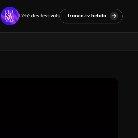
L'été des festivals
france.tv hebdo