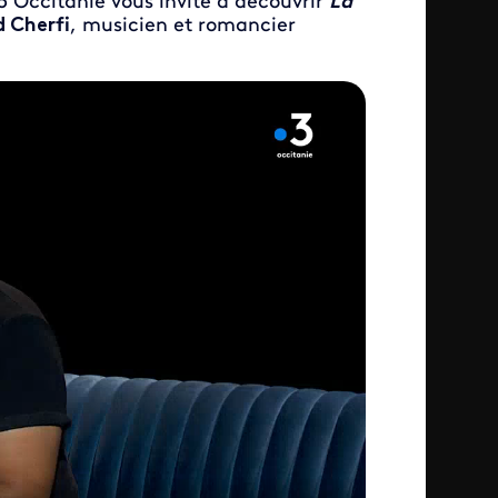
3 Occitanie vous invite à découvrir
La
 Cherfi
, musicien et romancier