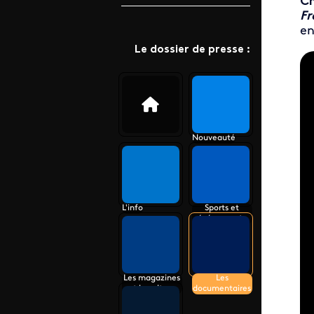
Ch
Fr
en
Le dossier de presse :
Vid
Nouveauté
L'info
Sports et
événements
Les magazines
Les
et la culture
documentaires