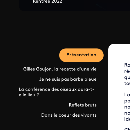
Rentrée 2022
Présentation
Ra
Gilles Goujon, la recette d'une vie
ré
qu
Je ne suis pas barbe bleue
to
La conférence des oiseaux aura-t-
La
elle lieu ?
po
Reflets bruts
na
no
Dans le coeur des vivants
id