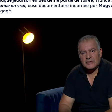
aque jeudi soir en deuxième partie de soirée
, France 
ance en vrai
, case documentaire incarnée par
Magyd
gagé.
eo file