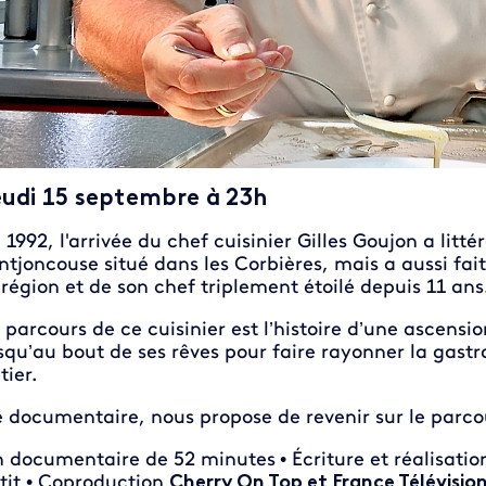
eudi 15 septembre à 23h
 1992, l'arrivée du chef cuisinier Gilles Goujon a litté
ntjoncouse situé dans les Corbières, mais a aussi fai
 région et de son chef triplement étoilé depuis 11 ans
 parcours de ce cuisinier est l’histoire d’une ascens
squ’au bout de ses rêves pour faire rayonner la gas
tier.
 documentaire, nous propose de revenir sur le parco
 documentaire de 52 minutes
• Écriture et réalisati
tit • Coproduction
Cherry On Top et France Télévisio