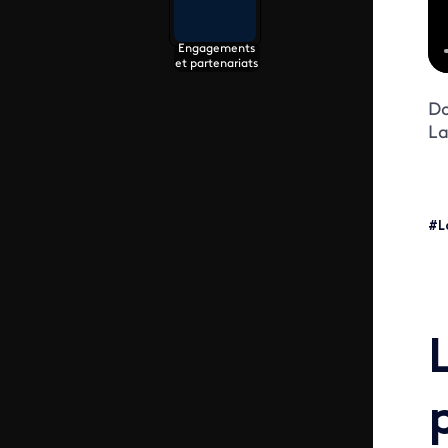
Engagements
et partenariats
Do
La
#L