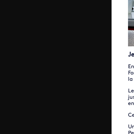
J
En
Fo
la
Le
ju
en
Ce
Un
Pe