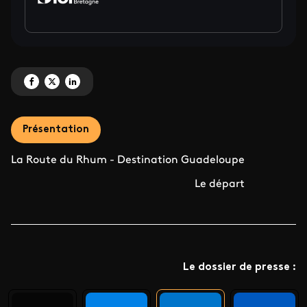
Partagez 'ÉVÈNEMENT : La Route du Rhum - Destination Guadeloupe' sur 
Partagez 'ÉVÈNEMENT : La Route du Rhum - Destination Guadeloupe'
Partagez 'ÉVÈNEMENT : La Route du Rhum - Destination Guadelo
Présentation
La Route du Rhum - Destination Guadeloupe
Le départ
Le dossier de presse :