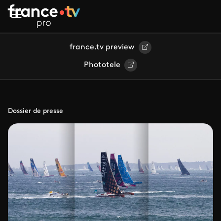
Aller au contenu principal
france.tv preview
Phototele
Dossier de presse