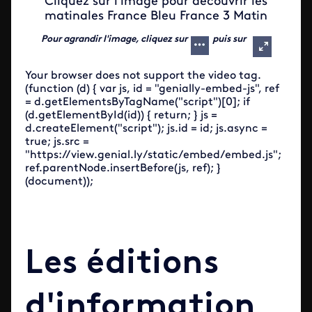
Cliquez sur l'image pour découvrir les
matinales France Bleu France 3 Matin
Pour agrandir l'image, cliquez sur
puis sur
Your browser does not support the video tag.
(function (d) { var js, id = "genially-embed-js", ref
= d.getElementsByTagName("script")[0]; if
(d.getElementById(id)) { return; } js =
d.createElement("script"); js.id = id; js.async =
true; js.src =
"https://view.genial.ly/static/embed/embed.js";
ref.parentNode.insertBefore(js, ref); }
(document));
Les éditions
d'information