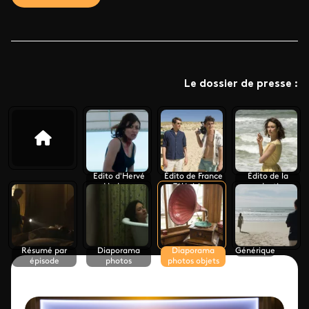
Le dossier de presse :
Edito d'Hervé
Édito de France
Édito de la
Hadmar
Télévisions
production
Résumé par
Diaporama
Diaporama
Générique
épisode
photos
photos objets