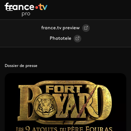
Aller au contenu principal
france.tv preview
Phototele
Dossier de presse