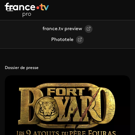
Aller au contenu principal
france.tv preview
Phototele
Dossier de presse