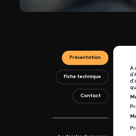
Présentation
A 
d'
Fiche technique
d’
qu
Contact
Me
Pr
Me
Pr