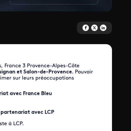
Partagez 'Débats citoyens' sur
Partagez 'Débats citoyens
Partagez 'Débats cit
rs, France 3 Provence-Alpes-Côte
ignan et Salon-de-Provence
. Pouvoir
primer sur leurs préoccupations
riat avec France Bleu
 partenariat avec LCP
ste à LCP.