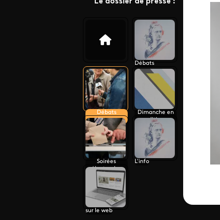
Le dossier de presse :
Débats
Débats
Dimanche en
citoyens
politique
Soirées
L'info
électorales
sur le web