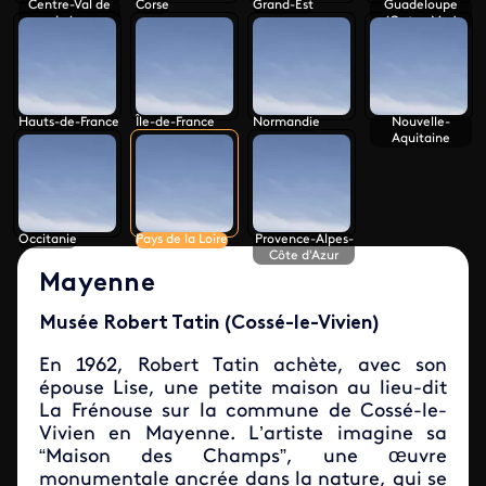
Centre-Val de
Corse
Grand-Est
Guadeloupe
Loire
(Outre-Mer)
Hauts-de-France
Île-de-France
Normandie
Nouvelle-
Aquitaine
Occitanie
Pays de la Loire
Provence-Alpes-
Côte d'Azur
Mayenne
Musée Robert Tatin (Cossé-le-Vivien)
En 1962, Robert Tatin achète, avec son
épouse Lise, une petite maison au lieu-dit
La Frénouse sur la commune de Cossé-le-
Vivien en Mayenne. L’artiste imagine sa
“Maison des Champs”, une œuvre
monumentale ancrée dans la nature, qui se