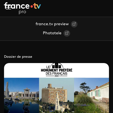
Aller au contenu principal
france.tv preview
Phototele
Dossier de presse