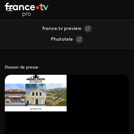
Aller au contenu principal
france.tv preview
Phototele
Dossier de presse