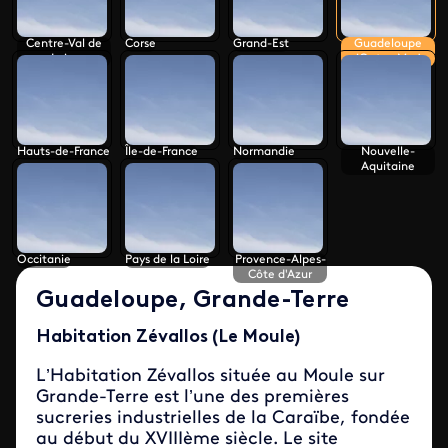
Centre-Val de
Corse
Grand-Est
Guadeloupe
Loire
(Outre-Mer)
Hauts-de-France
Île-de-France
Normandie
Nouvelle-
Aquitaine
Occitanie
Pays de la Loire
Provence-Alpes-
Côte d'Azur
Guadeloupe, Grande-Terre
Habitation Zévallos (Le Moule)
L’Habitation Zévallos située au Moule sur
Grande-Terre est l’une des premières
sucreries industrielles de la Caraïbe, fondée
au début du XVIIIème siècle. Le site