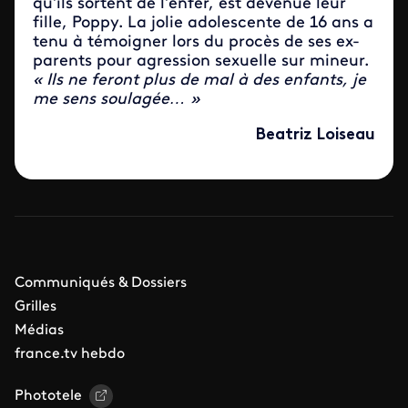
qu’ils sortent de l’enfer, est devenue leur
fille, Poppy. La jolie adolescente de 16 ans a
tenu à témoigner lors du procès de ses ex-
parents pour agression sexuelle sur mineur.
« Ils ne feront plus de mal à des enfants, je
me sens soulagée… »
Beatriz Loiseau
Communiqués & Dossiers
Grilles
Médias
france.tv hebdo
Phototele