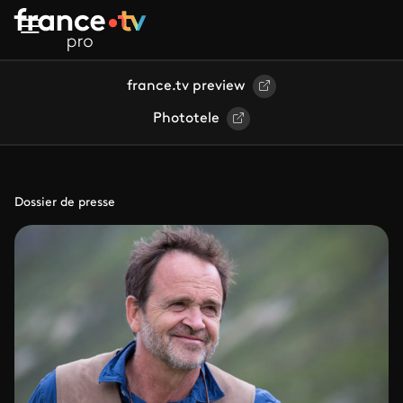
Aller au contenu principal
france.tv preview
Phototele
Dossier de presse