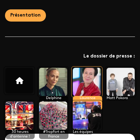
Présentation
Le dossier de presse :
Delphine
Laurence
Matt Pokora
Ernotte Cunci
Tiennot-
Herment
30 heures
#TropFort en
Les équipes
d'antenne !
France