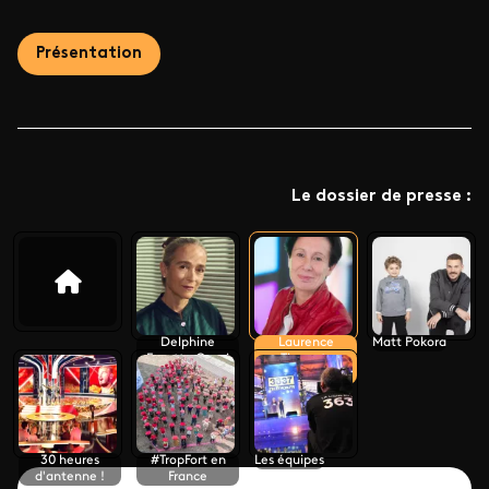
Présentation
Le dossier de presse :
Delphine
Laurence
Matt Pokora
Ernotte Cunci
Tiennot-
Herment
30 heures
#TropFort en
Les équipes
d'antenne !
France